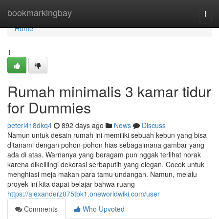
Home
bookmarkingbay
Togg
navi
Home
1
Rumah minimalis 3 kamar tidur
for Dummies
peterl418dkq4
892 days ago
News
Discuss
Namun untuk desain rumah ini memiliki sebuah kebun yang bisa
ditanami dengan pohon-pohon hias sebagaimana gambar yang
ada di atas. Warnanya yang beragam pun nggak terlihat norak
karena dikelilingi dekorasi serbaputih yang elegan. Cocok untuk
menghiasi meja makan para tamu undangan. Namun, melalu
proyek ini kita dapat belajar bahwa ruang
https://alexanderz075tbk1.oneworldwiki.com/user
Comments
Who Upvoted