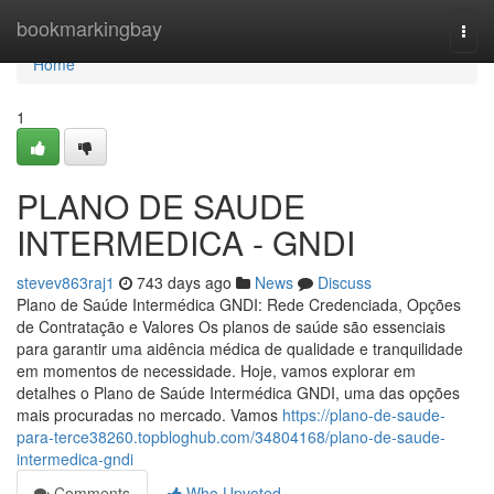
Home
bookmarkingbay
Togg
navi
Home
1
PLANO DE SAUDE
INTERMEDICA - GNDI
stevev863raj1
743 days ago
News
Discuss
Plano de Saúde Intermédica GNDI: Rede Credenciada, Opções
de Contratação e Valores Os planos de saúde são essenciais
para garantir uma aidência médica de qualidade e tranquilidade
em momentos de necessidade. Hoje, vamos explorar em
detalhes o Plano de Saúde Intermédica GNDI, uma das opções
mais procuradas no mercado. Vamos
https://plano-de-saude-
para-terce38260.topbloghub.com/34804168/plano-de-saude-
intermedica-gndi
Comments
Who Upvoted