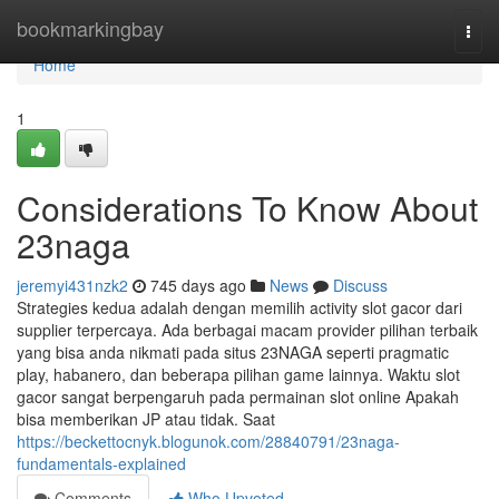
Home
bookmarkingbay
Togg
navi
Home
1
Considerations To Know About
23naga
jeremyi431nzk2
745 days ago
News
Discuss
Strategies kedua adalah dengan memilih activity slot gacor dari
supplier terpercaya. Ada berbagai macam provider pilihan terbaik
yang bisa anda nikmati pada situs 23NAGA seperti pragmatic
play, habanero, dan beberapa pilihan game lainnya. Waktu slot
gacor sangat berpengaruh pada permainan slot online Apakah
bisa memberikan JP atau tidak. Saat
https://beckettocnyk.blogunok.com/28840791/23naga-
fundamentals-explained
Comments
Who Upvoted