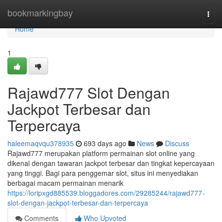
Home
bookmarkingbay
Togg
navi
Home
1
Rajawd777 Slot Dengan
Jackpot Terbesar dan
Terpercaya
haleemaqvqu378935
693 days ago
News
Discuss
Rajawd777 merupakan platform permainan slot online yang
dikenal dengan tawaran jackpot terbesar dan tingkat kepercayaan
yang tinggi. Bagi para penggemar slot, situs ini menyediakan
berbagai macam permainan menarik
https://loripxgd885539.bloggadores.com/29285244/rajawd777-
slot-dengan-jackpot-terbesar-dan-terpercaya
Comments
Who Upvoted