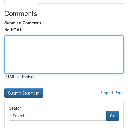
Comments
Submit a Comment
No HTML
HTML is disabled
Report Page
Search
Go