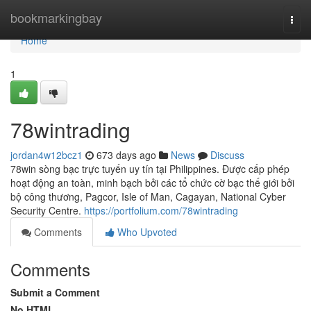
Home
bookmarkingbay
Togg
navi
Home
1
78wintrading
jordan4w12bcz1
673 days ago
News
Discuss
78win sòng bạc trực tuyến uy tín tại Philippines. Được cấp phép
hoạt động an toàn, minh bạch bởi các tổ chức cờ bạc thế giới bởi
bộ công thương, Pagcor, Isle of Man, Cagayan, National Cyber
Security Centre.
https://portfolium.com/78wintrading
Comments
Who Upvoted
Comments
Submit a Comment
No HTML