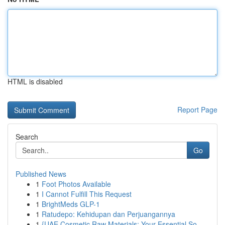
HTML is disabled
Report Page
Search
Go
Published News
1
Foot Photos Available
1
I Cannot Fulfill This Request
1
BrightMeds GLP-1
1
Ratudepo: Kehidupan dan Perjuangannya
1
{UAE Cosmetic Raw Materials: Your Essential So...