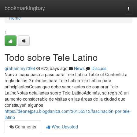
Home
bookmarkingbay
Togg
navi
Home
1
Todo sobre Tele Latino
grahammy7394
672 days ago
News
Discuss
Nuevo mapa paso a paso para Tele Latino Table of ContentsLa
regla de los 2 minutos para Tele LatinoTele Latino para
principiantesCosas que debe saber antes de comprar Tele
LatinoNotas detalladas sobre Tele LatinoAdemás, se registró un
aumento considerable de visitas en las áreas de la ciudad que
constituyen algunos
https://deanejpsu.blogdanica.com/30155313/fascinación-por-tele-
latino
Comments
Who Upvoted