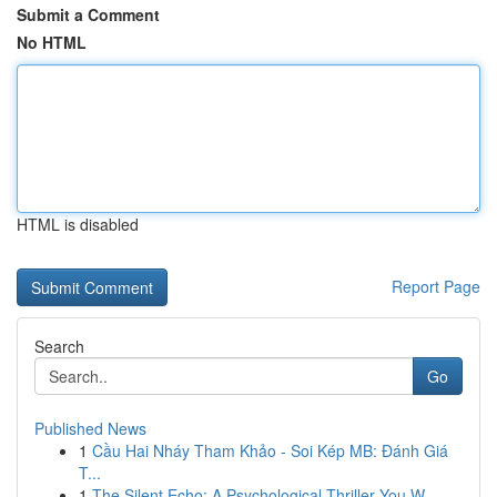
Submit a Comment
No HTML
HTML is disabled
Report Page
Search
Go
Published News
1
Cầu Hai Nháy Tham Khảo - Soi Kép MB: Đánh Giá
T...
1
The Silent Echo: A Psychological Thriller You W...