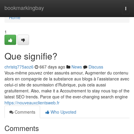
Home
bookmarkingbay
Togg
navi
Home
1
Que signifie?
christq775aoz6
667 days ago
News
Discuss
Vous-même pouvez créer assurés amour, Augmenter du contenu
alors en compagnie de la substance aux blogs à l’assistance avec
celui-ci site de soumission d’Rubrique, puis cela aussi
gratuitement. Also, make it a Accoutrement to stay nous top of the
latest SEO trends. Parce que of the ever-changing search engine
https://nouveauxclientsweb.fr
Comments
Who Upvoted
Comments