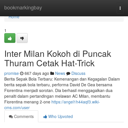
Home
bookmarkingbay
Togg
navi
Home
1
Inter Milan Kokoh di Puncak
Thuram Cetak Hat-Trick
promise
667 days ago
News
Discuss
Berita Sepak Bola Terbaru: Kemenangan dan Kegagalan Dalam
berita sepak bola terbaru, performa David De Gea bersama
Fiorentina menjadi sorotan. Dia berhasil menggagalkan dua
penalti dalam pertandingan melawan AC Milan, membantu
Fiorentina menang 2-one​
https://angel1h44aqf3.wiki-
cms.com/user
Comments
Who Upvoted