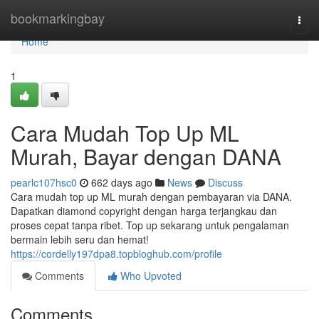
Home
bookmarkingbay
Togg
navi
Home
1
Cara Mudah Top Up ML
Murah, Bayar dengan DANA
pearlc107hsc0
662 days ago
News
Discuss
Cara mudah top up ML murah dengan pembayaran via DANA.
Dapatkan diamond copyright dengan harga terjangkau dan
proses cepat tanpa ribet. Top up sekarang untuk pengalaman
bermain lebih seru dan hemat!
https://cordelly197dpa8.topbloghub.com/profile
Comments
Who Upvoted
Comments