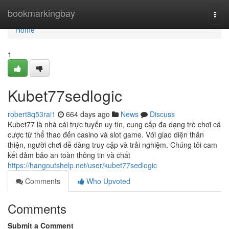
Home
bookmarkingbay
Togg
navi
Home
1
Kubet77sedlogic
robert8q53rai1
664 days ago
News
Discuss
Kubet77 là nhà cái trực tuyến uy tín, cung cấp đa dạng trò chơi cá
cược từ thể thao đến casino và slot game. Với giao diện thân
thiện, người chơi dễ dàng truy cập và trải nghiệm. Chúng tôi cam
kết đảm bảo an toàn thông tin và chất
https://hangoutshelp.net/user/kubet77sedlogic
Comments
Who Upvoted
Comments
Submit a Comment