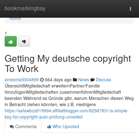
Home
bookmarkingbay
Togg
navi
Home
1
Getting My deutsche copyright
To Work
amberdzil304899
664 days ago
News
Discuss
ÜbersichtMitgliedschaft erweiternPartner/Familie
hinzufügenMitgliedschaften zusammenführenMitgliedschaft
beenden Während es Gründe gibt, warum Menschen diesen Weg
in Betracht ziehen könnten, wie z.B. niedrigere
https://safawbzs519994.affiliatblogger.com/82587831/a-simple-
key-for-copyright-auto-prüfung-unveiled
Comments
Who Upvoted