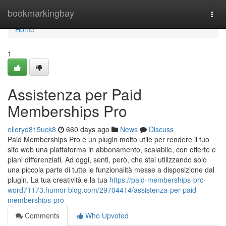
Home
bookmarkingbay
Togg
navi
Home
1
Assistenza per Paid
Memberships Pro
elleryd815uck8
660 days ago
News
Discuss
Paid Memberships Pro è un plugin molto utile per rendere il tuo
sito web una piattaforma in abbonamento, scalabile, con offerte e
piani differenziati. Ad oggi, senti, però, che stai utilizzando solo
una piccola parte di tutte le funzionalità messe a disposizione dal
plugin. La tua creatività e la tua
https://paid-memberships-pro-
word71173.humor-blog.com/29704414/assistenza-per-paid-
memberships-pro
Comments
Who Upvoted