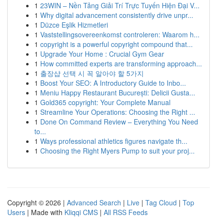
1
23WIN – Nền Tảng Giải Trí Trực Tuyến Hiện Đại V...
1
Why digital advancement consistently drive unpr...
1
Düzce Eşlik Hizmetleri
1
Vaststellingsovereenkomst controleren: Waarom h...
1
copyright is a powerful copyright compound that...
1
Upgrade Your Home : Crucial Gym Gear
1
How committed experts are transforming approach...
1
출장샵 선택 시 꼭 알아야 할 5가지
1
Boost Your SEO: A Introductory Guide to Inbo...
1
Meniu Happy Restaurant București: Delicii Gusta...
1
Gold365 copyright: Your Complete Manual
1
Streamline Your Operations: Choosing the Right ...
1
Done On Command Review – Everything You Need
to...
1
Ways professional athletics figures navigate th...
1
Choosing the Right Myers Pump to suit your proj...
Copyright © 2026 |
Advanced Search
|
Live
|
Tag Cloud
|
Top
Users
| Made with
Kliqqi CMS
|
All RSS Feeds