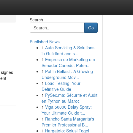
Search
Go
Published News
1
Auto Servicing & Solutions
in Guildford and s...
1
Empresa de Marketing em
Senador Canedo: Poten...
1
Pot in Belfast : A Growing
 signes
Underground Mov...
ient
1
Load Testing: Your
Definitive Guide
1
PySec.ma: Sécurité et Audit
en Python au Maroc
1
Viga 50000 Delay Spray:
Your Ultimate Guide t...
1
Rancho Santa Margarita's
Premier Professional B...
1
Hargatoto: Solusi Togel