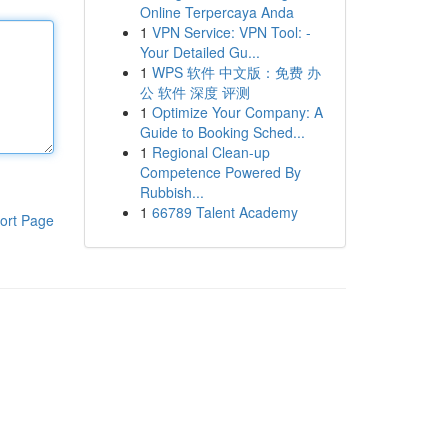
Online Terpercaya Anda
1
VPN Service: VPN Tool: -
Your Detailed Gu...
1
WPS 软件 中文版：免费 办
公 软件 深度 评测
1
Optimize Your Company: A
Guide to Booking Sched...
1
Regional Clean-up
Competence Powered By
Rubbish...
1
66789 Talent Academy
ort Page