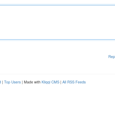
Rep
d
|
Top Users
| Made with
Kliqqi CMS
|
All RSS Feeds