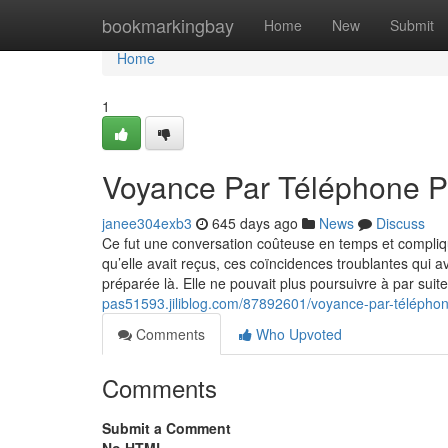
Home
bookmarkingbay
Home
New
Submit
Home
1
Voyance Par Téléphone P
janee304exb3
645 days ago
News
Discuss
Ce fut une conversation coûteuse en temps et compliqu
qu’elle avait reçus, ces coïncidences troublantes qui av
préparée là. Elle ne pouvait plus poursuivre à par suit
pas51593.jiliblog.com/87892601/voyance-par-télépho
Comments
Who Upvoted
Comments
Submit a Comment