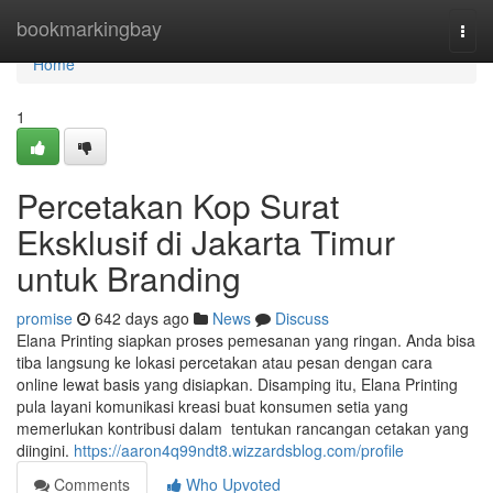
Home
bookmarkingbay
Togg
navi
Home
1
Percetakan Kop Surat
Eksklusif di Jakarta Timur
untuk Branding
promise
642 days ago
News
Discuss
Elana Printing siapkan proses pemesanan yang ringan. Anda bisa
tiba langsung ke lokasi percetakan atau pesan dengan cara
online lewat basis yang disiapkan. Disamping itu, Elana Printing
pula layani komunikasi kreasi buat konsumen setia yang
memerlukan kontribusi dalam tentukan rancangan cetakan yang
diingini.
https://aaron4q99ndt8.wizzardsblog.com/profile
Comments
Who Upvoted