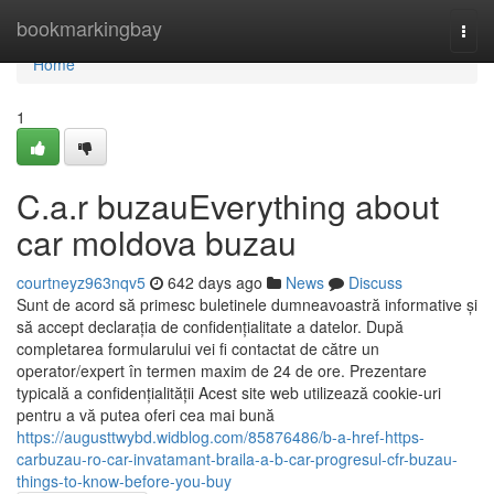
Home
bookmarkingbay
Togg
navi
Home
1
C.a.r buzauEverything about
car moldova buzau
courtneyz963nqv5
642 days ago
News
Discuss
Sunt de acord să primesc buletinele dumneavoastră informative și
să accept declarația de confidențialitate a datelor. După
completarea formularului vei fi contactat de către un
operator/expert în termen maxim de 24 de ore. Prezentare
typicală a confidențialității Acest site web utilizează cookie-uri
pentru a vă putea oferi cea mai bună
https://augusttwybd.widblog.com/85876486/b-a-href-https-
carbuzau-ro-car-invatamant-braila-a-b-car-progresul-cfr-buzau-
things-to-know-before-you-buy