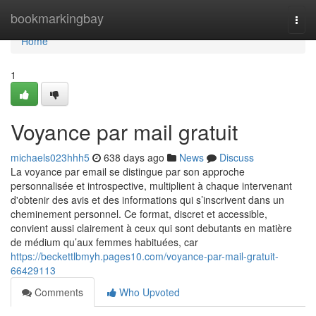
Home
bookmarkingbay
Togg
navi
Home
1
Voyance par mail gratuit
michaels023hhh5
638 days ago
News
Discuss
La voyance par email se distingue par son approche
personnalisée et introspective, multiplient à chaque intervenant
d'obtenir des avis et des informations qui s’inscrivent dans un
cheminement personnel. Ce format, discret et accessible,
convient aussi clairement à ceux qui sont debutants en matière
de médium qu’aux femmes habituées, car
https://beckettlbmyh.pages10.com/voyance-par-mail-gratuit-
66429113
Comments
Who Upvoted