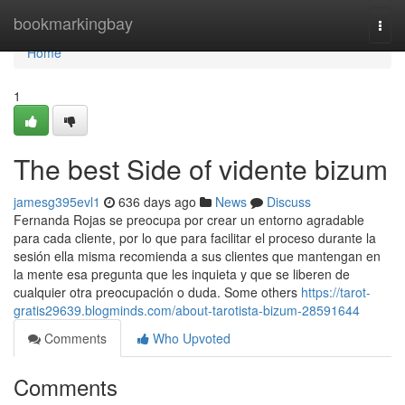
Home
bookmarkingbay
Togg
navi
Home
1
The best Side of vidente bizum
jamesg395evl1
636 days ago
News
Discuss
Fernanda Rojas se preocupa por crear un entorno agradable
para cada cliente, por lo que para facilitar el proceso durante la
sesión ella misma recomienda a sus clientes que mantengan en
la mente esa pregunta que les inquieta y que se liberen de
cualquier otra preocupación o duda. Some others
https://tarot-
gratis29639.blogminds.com/about-tarotista-bizum-28591644
Comments
Who Upvoted
Comments