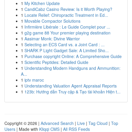
1
My Kitchen Update
1
CandiCabz Casino Review: Is it Worth Playing?
1
Locate Relief: Chiropractic Treatment in Ed...
1
Movable Compactor Solutions
1
Infirmière Libérale : Le Guide Complet pour ...
1
g2g game 88 Your premier playing destination
1
Aasimar Monk: Divine Warrior
1
Selecting an ECS Card vs. a Joint Card : ...
1
SHARK P Light Gadget Sale: A Limited Sho...
1
Purchase copyright Online: A Comprehensive Guide
1
Scientific Peptides: Detailed Guide
1
Understanding Modern Handguns and Ammunition:
A...
1
iptv maroc
1
Understanding Valuation Agent Appraisal Reports
1
123b: Hướng dẫn Truy cập & Tạo tài khoản Hiện t...
Copyright © 2026 |
Advanced Search
|
Live
|
Tag Cloud
|
Top
Users
| Made with
Kliqqi CMS
|
All RSS Feeds