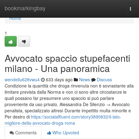
Home
bookmarkingbay
Togg
navi
Home
1
Avvocato spaccio stupefacenti
milano - Una panoramica
wendellu628vwu4
633 days ago
News
Discuss
Condizione la quantità che droga rinvenuta non è sovrastante alla
limitare prevista dalla Norma e non ci sono altre circostanze le
quali possano far presumere uno spaccio si può parlare
proveniente da uso privato. Alessandra De Silenzio → Avvocato
penalista, specializzato altresì Durante impettito multa minorile e
Per destro di
https://socialaffluent.com/story3890832/il-lato-
migliore-della-avvocato-droga-roma
Comments
Who Upvoted