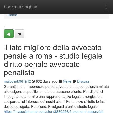
Home
bookmarkingbay
Togg
navi
Home
1
Il lato migliore della avvocato
penale a roma - studio legale
diritto penale avvocato
penalista
malcolmb961jvf2
632 days ago
News
Discuss
Garantiamo un approccio personalizzato e una consulenza mirata
alle esigenze specifiche nato da ciascuno cliente. Per di più, ci
impegniamo a fornire una rappresentanza legale energico e a
scolpare a lui interessi dei nostri clienti Per mezzo di tutte le fasi
del corso legale. Reazione: Rivolgersi a unico studio legale
https://mysocialname.com/story3880256/5-elementi-essenziali-