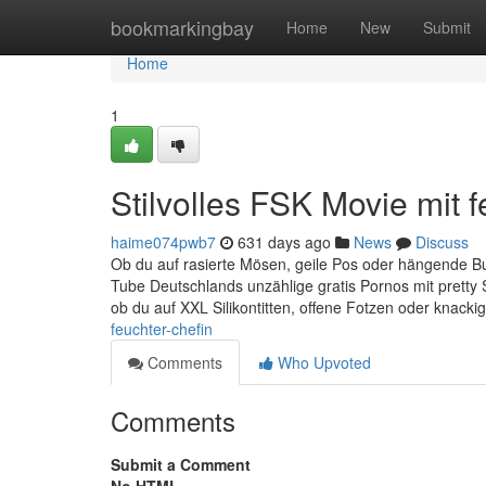
Home
bookmarkingbay
Home
New
Submit
Home
1
Stilvolles FSK Movie mit 
haime074pwb7
631 days ago
News
Discuss
Ob du auf rasierte Mösen, geile Pos oder hängende Buse
Tube Deutschlands unzählige gratis Pornos mit pretty S
ob du auf XXL Silikontitten, offene Fotzen oder knack
feuchter-chefin
Comments
Who Upvoted
Comments
Submit a Comment