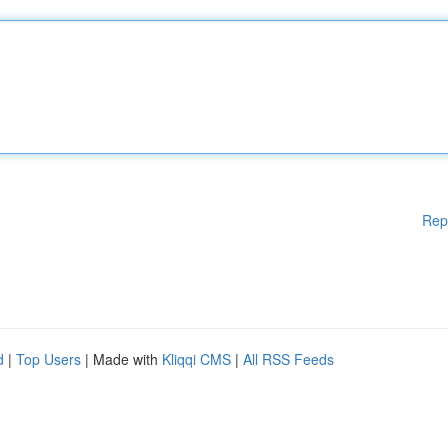
Rep
d
|
Top Users
| Made with
Kliqqi CMS
|
All RSS Feeds