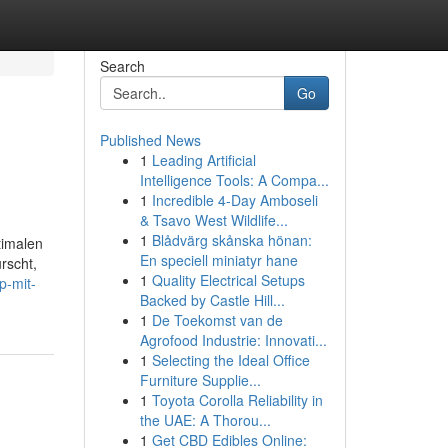
Search
Go
Published News
1
Leading Artificial
Intelligence Tools: A Compa...
1
Incredible 4-Day Amboseli
& Tsavo West Wildlife...
1
Blådvärg skånska hönan:
timalen
En speciell miniatyr hane
rscht,
1
Quality Electrical Setups
ip-mit-
Backed by Castle Hill...
1
De Toekomst van de
Agrofood Industrie: Innovati...
1
Selecting the Ideal Office
Furniture Supplie...
1
Toyota Corolla Reliability in
the UAE: A Thorou...
1
Get CBD Edibles Online: