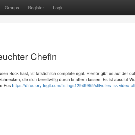
Groups
Register
Login
feuchter Chefin
n Bock hast, ist tatsächlich complete egal. Hierfür gibt es auf der op
chnecken, die sich bereitwillig durch knattern lassen. Es ist absolut Wu
ige Pos
https://directory-legit.com/listings12949955/stilvolles-fsk-video-cl