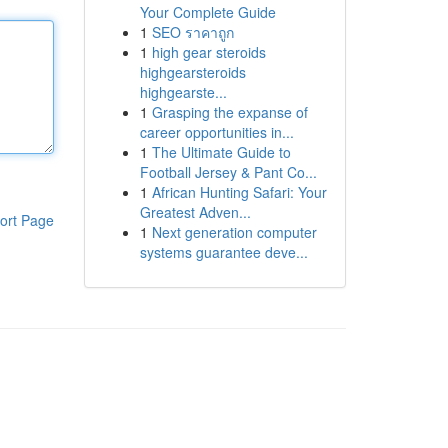
Your Complete Guide
1
SEO ราคาถูก
1
high gear steroids
highgearsteroids
highgearste...
1
Grasping the expanse of
career opportunities in...
1
The Ultimate Guide to
Football Jersey & Pant Co...
1
African Hunting Safari: Your
Greatest Adven...
ort Page
1
Next generation computer
systems guarantee deve...