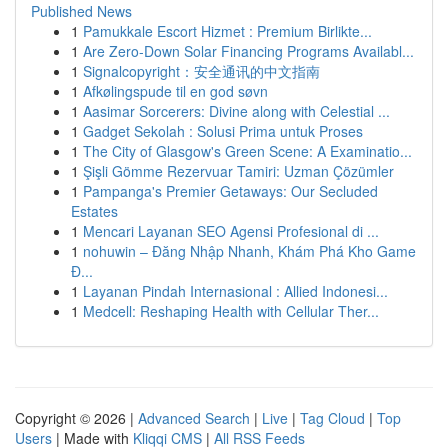
Published News
1
Pamukkale Escort Hizmet : Premium Birlikte...
1
Are Zero-Down Solar Financing Programs Availabl...
1
Signalcopyright：安全通讯的中文指南
1
Afkølingspude til en god søvn
1
Aasimar Sorcerers: Divine along with Celestial ...
1
Gadget Sekolah : Solusi Prima untuk Proses
1
The City of Glasgow's Green Scene: A Examinatio...
1
Şişli Gömme Rezervuar Tamiri: Uzman Çözümler
1
Pampanga's Premier Getaways: Our Secluded
Estates
1
Mencari Layanan SEO Agensi Profesional di ...
1
nohuwin – Đăng Nhập Nhanh, Khám Phá Kho Game
Đ...
1
Layanan Pindah Internasional : Allied Indonesi...
1
Medcell: Reshaping Health with Cellular Ther...
Copyright © 2026 |
Advanced Search
|
Live
|
Tag Cloud
|
Top
Users
| Made with
Kliqqi CMS
|
All RSS Feeds