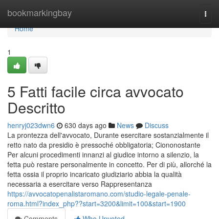
Home
bookmarkingbay
Togg
navi
Home
1
5 Fatti facile circa avvocato
Descritto
henryj023dwn6
630 days ago
News
Discuss
La prontezza dell'avvocato, Durante esercitare sostanzialmente il
retto nato da presidio è pressoché obbligatoria; Ciononostante
Per alcuni procedimenti innanzi al giudice intorno a silenzio, la
fetta può restare personalmente in concetto. Per di più, allorché la
fetta ossia il proprio incaricato giudiziario abbia la qualità
necessaria a esercitare verso Rappresentanza
https://avvocatopenalistaromano.com/studio-legale-penale-
roma.html?index_php??start=3200&limit=100&start=1900
Comments
Who Upvoted