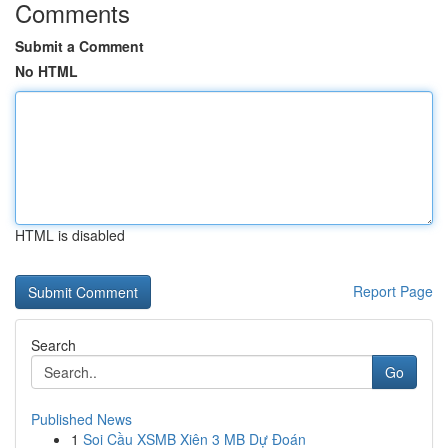
Comments
Submit a Comment
No HTML
HTML is disabled
Report Page
Search
Go
Published News
1
Soi Cầu XSMB Xiên 3 MB Dự Đoán