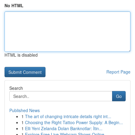
No HTML
HTML is disabled
Report Page
Search
Go
Published News
1
The art of changing intricate details right int...
1
Choosing the Right Tattoo Power Supply: A Begin...
1
Elli Yeni Zelanda Doları Banknotlar: İtin...
1
Explore Free Live Webcam Shows Online