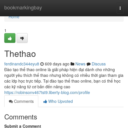
Home
bookmarkingbay
Togg
navi
Home
1
Thethao
ferdinandc344eyu8
609 days ago
News
Discuss
Đào tạo thể thao online là giải pháp hiện đại dành cho những
người yêu thích thể thao nhưng không có nhiều thời gian tham gia
các lớp học trực tiếp. Tại đào tạo thể thao online, bạn có thể học
các kỹ năng từ cơ bản đến nâng cao
https://robinsonv467tst9.liberty-blog.com/profile
Comments
Who Upvoted
Comments
Submit a Comment