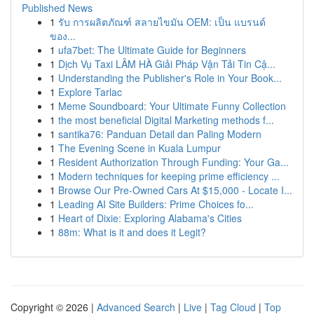
Published News
1
รับ การผลิตภัณฑ์ สลายไขมัน OEM: เป็น แบรนด์
ของ...
1
ufa7bet: The Ultimate Guide for Beginners
1
Dịch Vụ Taxi LÂM HÀ Giải Pháp Vận Tải Tin Cậ...
1
Understanding the Publisher's Role in Your Book...
1
Explore Tarlac
1
Meme Soundboard: Your Ultimate Funny Collection
1
the most beneficial Digital Marketing methods f...
1
santika76: Panduan Detail dan Paling Modern
1
The Evening Scene in Kuala Lumpur
1
Resident Authorization Through Funding: Your Ga...
1
Modern techniques for keeping prime efficiency ...
1
Browse Our Pre-Owned Cars At $15,000 - Locate I...
1
Leading AI Site Builders: Prime Choices fo...
1
Heart of Dixie: Exploring Alabama's Cities
1
88m: What is it and does it Legit?
Copyright © 2026 |
Advanced Search
|
Live
|
Tag Cloud
|
Top