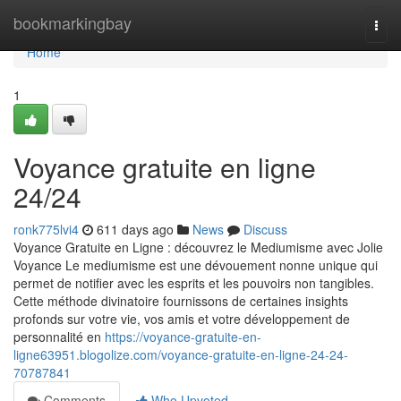
Home
bookmarkingbay
Togg
navi
Home
1
Voyance gratuite en ligne
24/24
ronk775lvi4
611 days ago
News
Discuss
Voyance Gratuite en Ligne : découvrez le Mediumisme avec Jolie
Voyance Le mediumisme est une dévouement nonne unique qui
permet de notifier avec les esprits et les pouvoirs non tangibles.
Cette méthode divinatoire fournissons de certaines insights
profonds sur votre vie, vos amis et votre développement de
personnalité en
https://voyance-gratuite-en-
ligne63951.blogolize.com/voyance-gratuite-en-ligne-24-24-
70787841
Comments
Who Upvoted