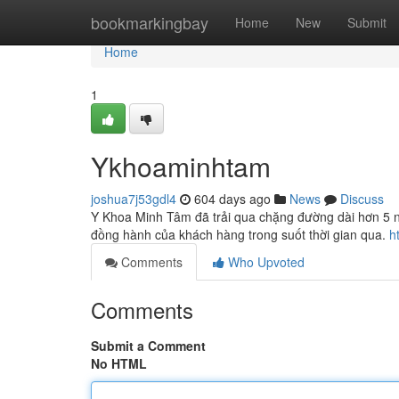
Home
bookmarkingbay
Home
New
Submit
Home
1
Ykhoaminhtam
joshua7j53gdl4
604 days ago
News
Discuss
Y Khoa Minh Tâm đã trải qua chặng đường dài hơn 5 năm
đồng hành của khách hàng trong suốt thời gian qua.
h
Comments
Who Upvoted
Comments
Submit a Comment
No HTML