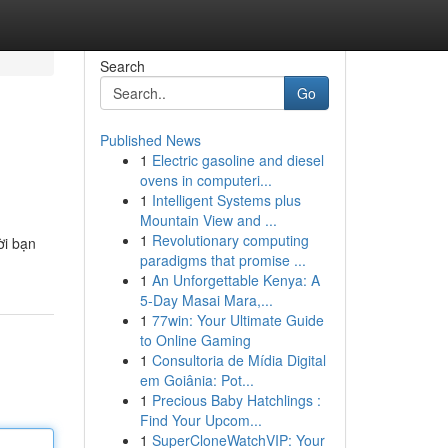
Search
Go
Published News
1
Electric gasoline and diesel
ovens in computeri...
1
Intelligent Systems plus
Mountain View and ...
1
Revolutionary computing
ời bạn
paradigms that promise ...
1
An Unforgettable Kenya: A
5-Day Masai Mara,...
1
77win: Your Ultimate Guide
to Online Gaming
1
Consultoria de Mídia Digital
em Goiânia: Pot...
1
Precious Baby Hatchlings :
Find Your Upcom...
1
SuperCloneWatchVIP: Your