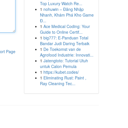
Top Luxury Watch Re...
1
nohuwin – Đăng Nhập
Nhanh, Khám Phá Kho Game
Đ...
1
Ace Medical Coding: Your
Guide to Online Certif...
1
big777: E-Panduan Total
Bandar Judi Daring Terbaik
1
De Toekomst van de
ort Page
Agrofood Industrie: Innovati...
1
Jatengtoto: Tutorial Utuh
untuk Calon Pemula
1
https://kubet.codes/
1
Eliminating Rust: Paint ,
Ray Cleaning Tec...