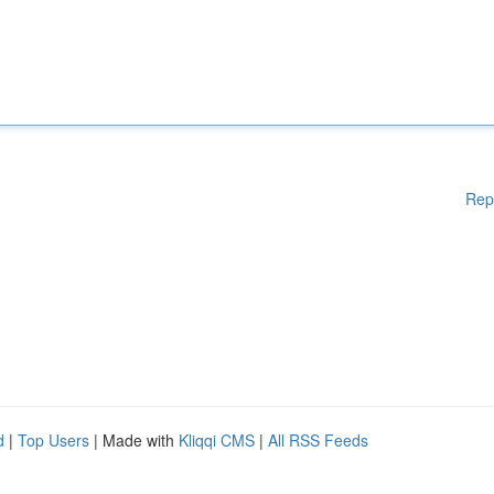
Rep
d
|
Top Users
| Made with
Kliqqi CMS
|
All RSS Feeds