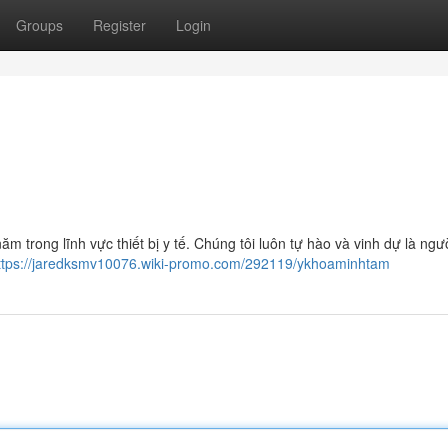
Groups
Register
Login
 trong lĩnh vực thiết bị y tế. Chúng tôi luôn tự hào và vinh dự là ngư
ttps://jaredksmv10076.wiki-promo.com/292119/ykhoaminhtam