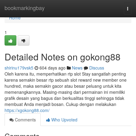
Home
bookmarkingbay
Togg
navi
Home
1
Detailed Notes on gokong88
shirinu179vsk5
604 days ago
News
Discuss
Oleh karena itu, memperhatikan rtp slot Stay sangatlah penting
karena semakin besar rtp sebuah slot reward new member one
hundred, maka semakin gacor atau besar peluang untuk kita
memenangkannya. Masing-masing dari permainan ini memiliki
grafik desain yang bagus dan berkualitas tinggi sehingga tidak
membuat Anda menjadi bosan. Cukup dengan melakukan
https://xgokong88.com/
Comments
Who Upvoted
Comments