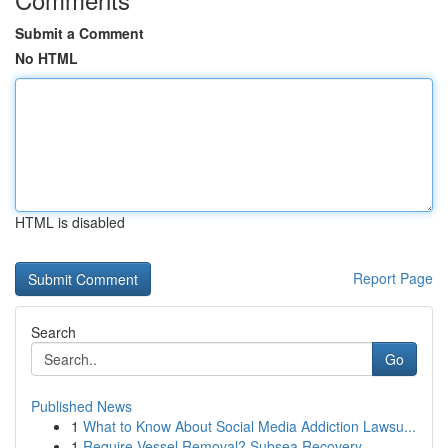
Submit a Comment
No HTML
HTML is disabled
Report Page
Search
Go
Published News
1
What to Know About Social Media Addiction Lawsu...
1
Require Vessel Removal? Subsea Recovery