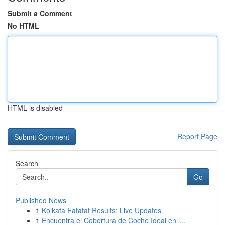
Submit a Comment
No HTML
HTML is disabled
Report Page
Search
Go
Published News
1
Kolkata Fatafat Results: Live Updates
1
Encuentra el Cobertura de Coche Ideal en l...