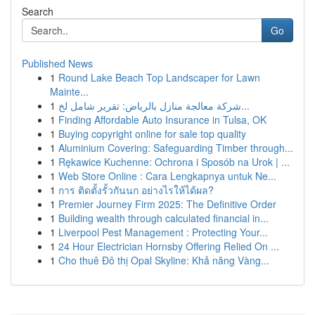
Search
Go
Published News
1
Round Lake Beach Top Landscaper for Lawn
Mainte...
1
شركة معالجة منازل بالرياض: تقرير شامل لخ...
1
Finding Affordable Auto Insurance in Tulsa, OK
1
Buying copyright online for sale top quality
1
Aluminium Covering: Safeguarding Timber through...
1
Rękawice Kuchenne: Ochrona i Sposób na Urok | ...
1
Web Store Online : Cara Lengkapnya untuk Ne...
1
การ ติดตั้งรั้วกันนก อย่างไรให้ได้ผล?
1
Premier Journey Firm 2025: The Definitive Order
1
Building wealth through calculated financial in...
1
Liverpool Pest Management : Protecting Your...
1
24 Hour Electrician Hornsby Offering Relied On ...
1
Cho thuê Đô thị Opal Skyline: Khả năng Vàng...