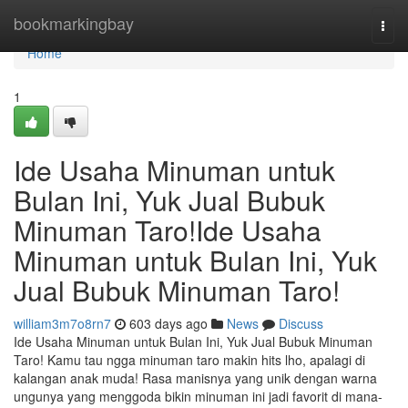
Home
bookmarkingbay
Togg
navi
Home
1
Ide Usaha Minuman untuk
Bulan Ini, Yuk Jual Bubuk
Minuman Taro!Ide Usaha
Minuman untuk Bulan Ini, Yuk
Jual Bubuk Minuman Taro!
william3m7o8rn7
603 days ago
News
Discuss
Ide Usaha Minuman untuk Bulan Ini, Yuk Jual Bubuk Minuman
Taro! Kamu tau ngga minuman taro makin hits lho, apalagi di
kalangan anak muda! Rasa manisnya yang unik dengan warna
ungunya yang menggoda bikin minuman ini jadi favorit di mana-