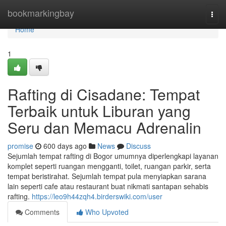
Home
bookmarkingbay
Togg
navi
Home
1
Rafting di Cisadane: Tempat
Terbaik untuk Liburan yang
Seru dan Memacu Adrenalin
promise
600 days ago
News
Discuss
Sejumlah tempat rafting di Bogor umumnya diperlengkapi layanan
komplet seperti ruangan mengganti, toilet, ruangan parkir, serta
tempat beristirahat. Sejumlah tempat pula menyiapkan sarana
lain seperti cafe atau restaurant buat nikmati santapan sehabis
rafting.
https://leo9h44zqh4.birderswiki.com/user
Comments
Who Upvoted