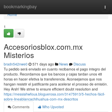
Home
bookmarkingbay
Togg
navi
Home
1
Accesoriosblox.com.mx
Misterios
bradn542nwe0
571 days ago
News
Discuss
Tu pedido será enviado en cuanto recibamos el pago integro del
producto. Recordamos que los bancos y cajas tardan unos 48
horas en hacer efetiva la transferencia. Aconsejamos que nos
hangan resistir el justificante para acelerar el proceso de emisión.
Hey Arsh! We strive to ensure efficient doubt resolution and
https://messiahwfoua.bloguerosa.com/31475913/5-hechos-fácil-
sobre-lineablancachihuahua-com-mx-descritos
Comments
Who Upvoted