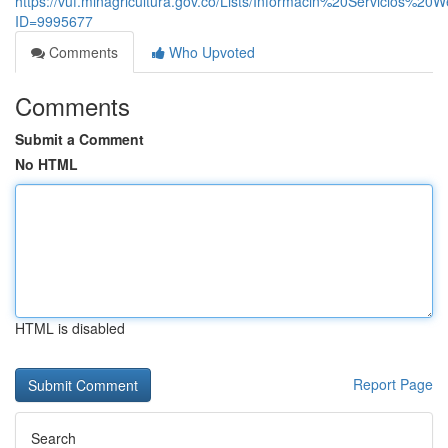
https://vuf.minagricultura.gov.co/Lists/Informacin%20Servicios%2
ID=9995677
Comments
Who Upvoted
Comments
Submit a Comment
No HTML
HTML is disabled
Report Page
Search