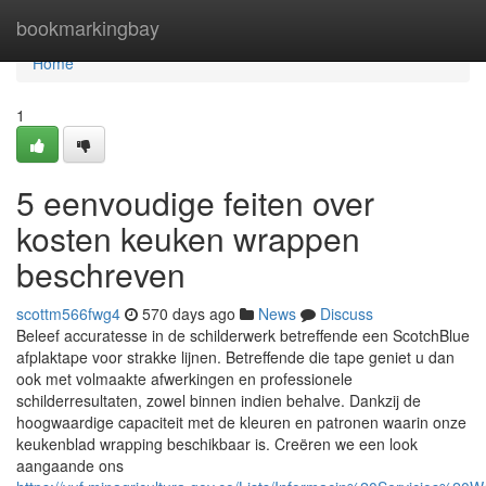
Home
bookmarkingbay
Home
1
5 eenvoudige feiten over
kosten keuken wrappen
beschreven
scottm566fwg4
570 days ago
News
Discuss
Beleef accuratesse in de schilderwerk betreffende een ScotchBlue
afplaktape voor strakke lijnen. Betreffende die tape geniet u dan
ook met volmaakte afwerkingen en professionele
schilderresultaten, zowel binnen indien behalve. Dankzij de
hoogwaardige capaciteit met de kleuren en patronen waarin onze
keukenblad wrapping beschikbaar is. Creëren we een look
aangaande ons