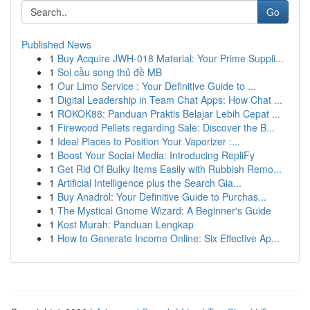
Go
Published News
1
Buy Acquire JWH-018 Material: Your Prime Suppli...
1
Soi cầu song thủ đề MB
1
Our Limo Service : Your Definitive Guide to ...
1
Digital Leadership in Team Chat Apps: How Chat ...
1
ROKOK88: Panduan Praktis Belajar Lebih Cepat ...
1
Firewood Pellets regarding Sale: Discover the B...
1
Ideal Places to Position Your Vaporizer :...
1
Boost Your Social Media: Introducing RepliFy
1
Get Rid Of Bulky Items Easily with Rubbish Remo...
1
Artificial Intelligence plus the Search Gia...
1
Buy Anadrol: Your Definitive Guide to Purchas...
1
The Mystical Gnome Wizard: A Beginner's Guide
1
Kost Murah: Panduan Lengkap
1
How to Generate Income Online: Six Effective Ap...