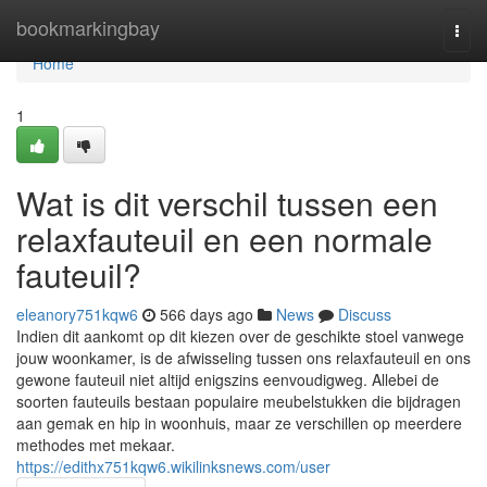
Home
bookmarkingbay
Togg
navi
Home
1
Wat is dit verschil tussen een
relaxfauteuil en een normale
fauteuil?
eleanory751kqw6
566 days ago
News
Discuss
Indien dit aankomt op dit kiezen over de geschikte stoel vanwege
jouw woonkamer, is de afwisseling tussen ons relaxfauteuil en ons
gewone fauteuil niet altijd enigszins eenvoudigweg. Allebei de
soorten fauteuils bestaan populaire meubelstukken die bijdragen
aan gemak en hip in woonhuis, maar ze verschillen op meerdere
methodes met mekaar.
https://edithx751kqw6.wikilinksnews.com/user