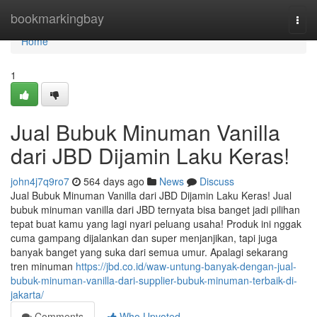
Home
bookmarkingbay
Togg
navi
Home
1
Jual Bubuk Minuman Vanilla
dari JBD Dijamin Laku Keras!
john4j7q9ro7
564 days ago
News
Discuss
Jual Bubuk Minuman Vanilla dari JBD Dijamin Laku Keras! Jual
bubuk minuman vanilla dari JBD ternyata bisa banget jadi pilihan
tepat buat kamu yang lagi nyari peluang usaha! Produk ini nggak
cuma gampang dijalankan dan super menjanjikan, tapi juga
banyak banget yang suka dari semua umur. Apalagi sekarang
tren minuman
https://jbd.co.id/waw-untung-banyak-dengan-jual-
bubuk-minuman-vanilla-dari-supplier-bubuk-minuman-terbaik-di-
jakarta/
Comments
Who Upvoted