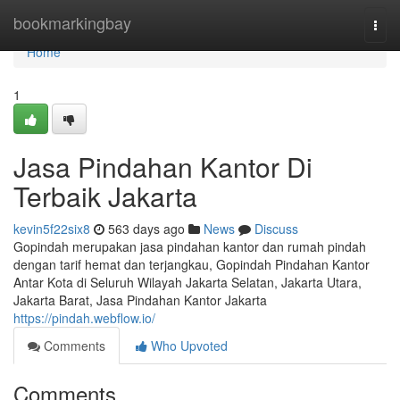
Home
bookmarkingbay
Togg
navi
Home
1
Jasa Pindahan Kantor Di
Terbaik Jakarta
kevin5f22six8
563 days ago
News
Discuss
Gopindah merupakan jasa pindahan kantor dan rumah pindah
dengan tarif hemat dan terjangkau, Gopindah Pindahan Kantor
Antar Kota di Seluruh Wilayah Jakarta Selatan, Jakarta Utara,
Jakarta Barat, Jasa Pindahan Kantor Jakarta
https://pindah.webflow.io/
Comments
Who Upvoted
Comments