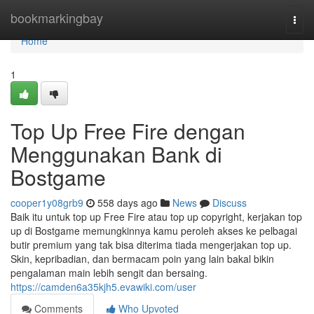
Home
bookmarkingbay
Togg
navi
Home
1
Top Up Free Fire dengan
Menggunakan Bank di
Bostgame
cooper1y08grb9
558 days ago
News
Discuss
Baik itu untuk top up Free Fire atau top up copyright, kerjakan top
up di Bostgame memungkinnya kamu peroleh akses ke pelbagai
butir premium yang tak bisa diterima tiada mengerjakan top up.
Skin, kepribadian, dan bermacam poin yang lain bakal bikin
pengalaman main lebih sengit dan bersaing.
https://camden6a35kjh5.evawiki.com/user
Comments
Who Upvoted