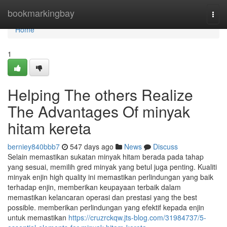
Home
bookmarkingbay
Togg
navi
Home
1
Helping The others Realize
The Advantages Of minyak
hitam kereta
berniey840bbb7
547 days ago
News
Discuss
Selain memastikan sukatan minyak hitam berada pada tahap
yang sesuai, memilih gred minyak yang betul juga penting. Kualiti
minyak enjin high quality ini memastikan perlindungan yang baik
terhadap enjin, memberikan keupayaan terbaik dalam
memastikan kelancaran operasi dan prestasi yang the best
possible. memberikan perlindungan yang efektif kepada enjin
untuk memastikan
https://cruzrckqw.jts-blog.com/31984737/5-