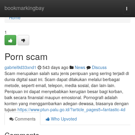
Home
bookmarkingbay
Togg
navi
Home
1
Porn scam
gabriel9d33xnd1
543 days ago
News
Discuss
Scam merupakan salah satu jenis penipuan yang sering terjadi di
dunia digital saat ini. Scam dapat dilakukan melalui berbagai
metode, seperti email, telepon, media sosial, dan lain-lain.
Penipuan ini dapat menyebabkan kerugian besar bagi korban,
baik secara finansial maupun emosional. Pornografi adalah
konten yang menggambarkan adegan dewasa, biasanya dengan
tujuan
https://www.ptun-palu.go.id/?article_pages5=fantastic-4d
Comments
Who Upvoted
Comments