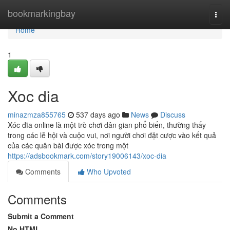
Home
bookmarkingbay
Togg
navi
Home
1
Xoc dia
minazmza855765
537 days ago
News
Discuss
Xóc đĩa online là một trò chơi dân gian phổ biến, thường thấy
trong các lễ hội và cuộc vui, nơi người chơi đặt cược vào kết quả
của các quân bài được xóc trong một
https://adsbookmark.com/story19006143/xoc-dia
Comments
Who Upvoted
Comments
Submit a Comment
No HTML