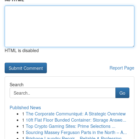
HTML is disabled
Report Page
Search
Go
Published News
1
The Corporate Communiqué: A Strategic Overview
1
10ft Flat Floor Bunded Container: Storage Answe...
1
Top Crypto Gaming Sites: Prime Selections ...
1
Sourcing Massey Ferguson Parts in the North – A...
1
Brisbane Laundry Repair – Reliable & Profession...