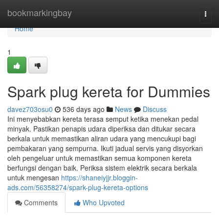
Home
bookmarkingbay
Togg
navi
Home
1
Spark plug kereta for Dummies
davez703osu0
536 days ago
News
Discuss
Ini menyebabkan kereta terasa semput ketika menekan pedal
minyak. Pastikan penapis udara diperiksa dan ditukar secara
berkala untuk memastikan aliran udara yang mencukupi bagi
pembakaran yang sempurna. Ikuti jadual servis yang disyorkan
oleh pengeluar untuk memastikan semua komponen kereta
berfungsi dengan baik. Periksa sistem elektrik secara berkala
untuk mengesan
https://shaneiyjjr.bloggin-
ads.com/56358274/spark-plug-kereta-options
Comments
Who Upvoted