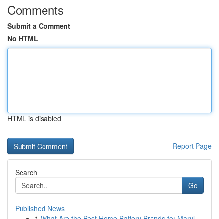
Comments
Submit a Comment
No HTML
HTML is disabled
Report Page
Search
Go
Published News
1
What Are the Best Home Battery Brands for Maryl...