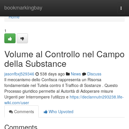
Home
bookmarkingbay
Togg
navi
Home
1
Volume al Controllo nel Campo
della Substance
jasonfbxj529346
538 days ago
News
Discuss
Il meccanismo dello Confisca rappresenta un Risorsa
fondamentale nel Tutela contro il Traffico di Sostanze . Questo
Processo giuridico permette al Autorità di Adoperare misure
Urgenti per Interrompere l'utilizzo e
https://declannutn293238.life-
wiki.com/user
Comments
Who Upvoted
Comments