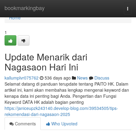
Home
bookmarkingbay
Togg
navi
Home
1
Update Menarik dari
Nagasaon Hari Ini
kallumplvr075762
536 days ago
News
Discuss
Selamat datang di panduan terupdate tentang PAITO HK. Dalam
artikel ini, kami akan membahas lengkap mengenai keyword dan
kenapa data ini penting bagi Anda. Pengertian dan Fungsi
Keyword DATA HK adalah bagian penting
https://janiceupzk243140.develop-blog.com/39534505/tips-
rekomendasi-dari-nagasaon-2025
Comments
Who Upvoted