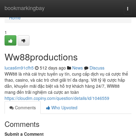
Home
bookmarkingbay
Togg
navi
Home
1
Ww88productions
lucas6m91cfh5
512 days ago
News
Discuss
WW88 là nhà cái trực tuyến uy tín, cung cấp dịch vụ cá cược thể
thao, casino, và các trò chơi giải trí đa dạng. Với tỷ lệ cược hấp
dẫn, khuyến mãi đặc biệt và hỗ trợ khách hàng 24/7, WW88
mang đến trải nghiệm cá cược an toàn
https://cloudim.copiny.com/question/details/id/1046559
Comments
Who Upvoted
Comments
Submit a Comment