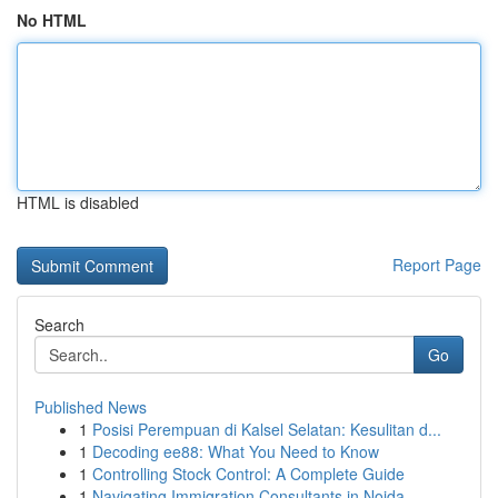
No HTML
HTML is disabled
Report Page
Search
Go
Published News
1
Posisi Perempuan di Kalsel Selatan: Kesulitan d...
1
Decoding ee88: What You Need to Know
1
Controlling Stock Control: A Complete Guide
1
Navigating Immigration Consultants in Noida