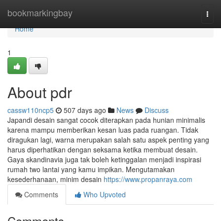
Home
bookmarkingbay
Togg
navi
Home
1
About pdr
cassw110ncp5
507 days ago
News
Discuss
Japandi desain sangat cocok diterapkan pada hunian minimalis
karena mampu memberikan kesan luas pada ruangan. Tidak
diragukan lagi, warna merupakan salah satu aspek penting yang
harus diperhatikan dengan seksama ketika membuat desain.
Gaya skandinavia juga tak boleh ketinggalan menjadi inspirasi
rumah two lantai yang kamu impikan. Mengutamakan
kesederhanaan, minim desain
https://www.propanraya.com
Comments
Who Upvoted
Comments