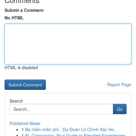
Submit a Comment
No HTML
HTML is disabled
Report Page
Search
Go
Published News
1
Ba miền miễn phí · Dự Đoán Lô Chính Xác Ho...
1
KL Companion: Your Guide to Elevated Experiences