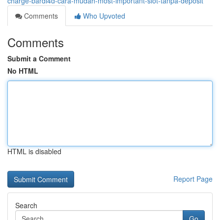
charge-bardi4d-cara-mudah-most-important-slot-tanpa-deposit
Comments
Who Upvoted
Comments
Submit a Comment
No HTML
HTML is disabled
Report Page
Search
Go