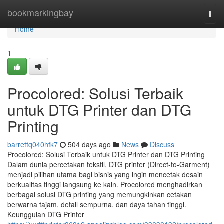
Home
bookmarkingbay
Togg
navi
Home
1
Procolored: Solusi Terbaik
untuk DTG Printer dan DTG
Printing
barrettq040hfk7
504 days ago
News
Discuss
Procolored: Solusi Terbaik untuk DTG Printer dan DTG Printing
Dalam dunia percetakan tekstil, DTG printer (Direct-to-Garment)
menjadi pilihan utama bagi bisnis yang ingin mencetak desain
berkualitas tinggi langsung ke kain. Procolored menghadirkan
berbagai solusi DTG printing yang memungkinkan cetakan
berwarna tajam, detail sempurna, dan daya tahan tinggi.
Keunggulan DTG Printer