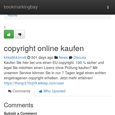
Home
bookmarkingbay
Togg
navi
Home
1
copyright online kaufen
kirks864zmx8
501 days ago
News
Discuss
Kaufen Sie hier bei uns einen EU-copyright. 100 % sicher und
legal Sie möchten einen Lizenz ohne Prüfung kaufen? Mit
unserem Service können Sie in nur 7 Tagen legal einen echten
eingetragenen copyright erhalten. Jetzt mehr erfahren!
https://theop370cjn9.wikiap.com/user
Comments
Who Upvoted
Comments
Submit a Comment