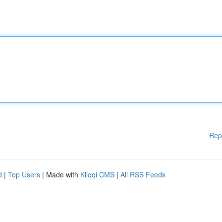
Rep
d
|
Top Users
| Made with
Kliqqi CMS
|
All RSS Feeds