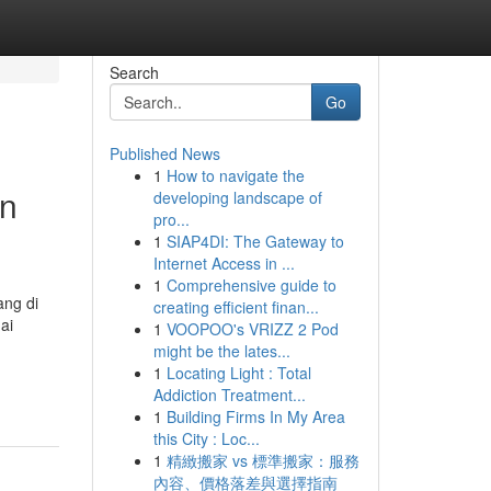
Search
Go
Published News
1
How to navigate the
an
developing landscape of
pro...
1
SIAP4DI: The Gateway to
Internet Access in ...
1
Comprehensive guide to
ang di
creating efficient finan...
ai
1
VOOPOO's VRIZZ 2 Pod
might be the lates...
1
Locating Light : Total
Addiction Treatment...
1
Building Firms In My Area
this City : Loc...
1
精緻搬家 vs 標準搬家：服務
內容、價格落差與選擇指南