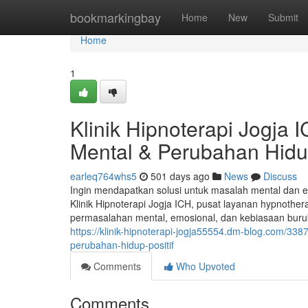
Home
bookmarkingbay
Home
New
Submit
Home
1
Klinik Hipnoterapi Jogja 
Mental & Perubahan Hidup
earleq764whs5
501 days ago
News
Discuss
Ingin mendapatkan solusi untuk masalah mental dan e
Klinik Hipnoterapi Jogja ICH, pusat layanan hypnothe
permasalahan mental, emosional, dan kebiasaan buruk
https://klinik-hipnoterapi-jogja55554.dm-blog.com/3387
perubahan-hidup-positif
Comments
Who Upvoted
Comments