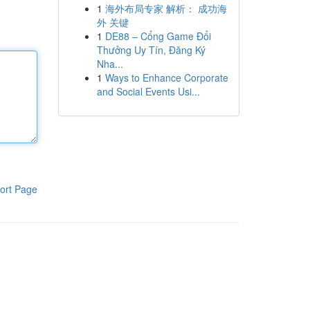
1
海外布局专家 解析： 成功海
外 关键
1
DE88 – Cổng Game Đổi
Thưởng Uy Tín, Đăng Ký
Nha...
1
Ways to Enhance Corporate
and Social Events Usi...
ort Page