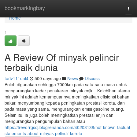
Home
bookmarkingbay
Togg
navi
Home
1
A Review Of minyak pelincir
terbaik dunia
toriv111oal4
500 days ago
News
Discuss
Boleh digunakan sehingga 7000km pada satu-satu masa untuk
mengurangkan kadar penukaran minyak enjin. Kelebihan utama
minyak ini adalah kemampuannya meningkatkan efisiensi bahan
bakar, menyumbang kepada peningkatan prestasi kereta, dan
pada masa yang sama, mengurangkan emisi gasoline buang.
Selain itu, ia juga boleh meningkatkan prestasi enjin dan
mengurangkan pengumpulan bahan atau
https://trevorrgscj.blogrenanda.com/40203138/not-known-factual-
statements-about-minyak-pelincir-kereta