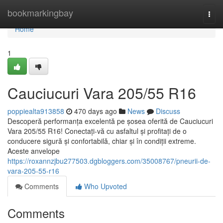
Home
bookmarkingbay
Togg
navi
Home
1
Cauciucuri Vara 205/55 R16
poppiealta913858
470 days ago
News
Discuss
Descoperă performanța excelentă pe șosea oferită de Cauciucuri
Vara 205/55 R16! Conectați-vă cu asfaltul și profitați de o
conducere sigură și confortabilă, chiar și în condiții extreme.
Aceste anvelope
https://roxannzjbu277503.dgbloggers.com/35008767/pneurii-de-
vara-205-55-r16
Comments
Who Upvoted
Comments