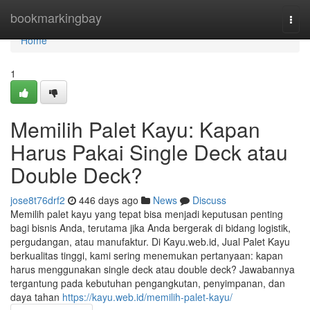
Home
bookmarkingbay
Togg
navi
Home
1
Memilih Palet Kayu: Kapan
Harus Pakai Single Deck atau
Double Deck?
jose8t76drf2
446 days ago
News
Discuss
Memilih palet kayu yang tepat bisa menjadi keputusan penting
bagi bisnis Anda, terutama jika Anda bergerak di bidang logistik,
pergudangan, atau manufaktur. Di Kayu.web.id, Jual Palet Kayu
berkualitas tinggi, kami sering menemukan pertanyaan: kapan
harus menggunakan single deck atau double deck? Jawabannya
tergantung pada kebutuhan pengangkutan, penyimpanan, dan
daya tahan
https://kayu.web.id/memilih-palet-kayu/